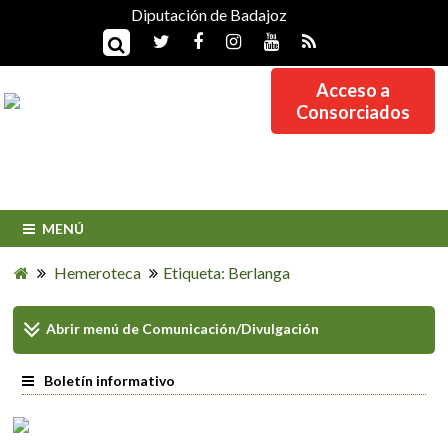
Diputación de Badajoz
Acceso a
Consorciados
MENÚ
Hemeroteca
Etiqueta: Berlanga
Abrir menú de
Comunicación/Divulgación
Boletín informativo