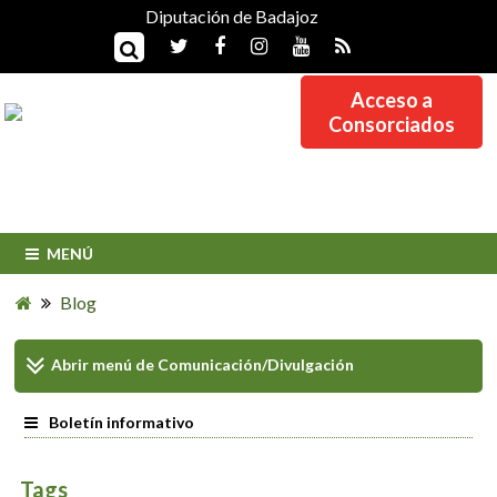
Diputación de Badajoz
Acceso a
Consorciados
MENÚ
Blog
Abrir menú de
Comunicación/Divulgación
Boletín informativo
Tags