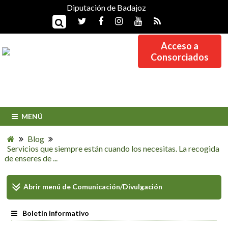
Diputación de Badajoz
Acceso a
Consorciados
MENÚ
Blog
Servicios que siempre están cuando los necesitas. La recogida
de enseres de ...
Abrir menú de
Comunicación/Divulgación
Boletín informativo