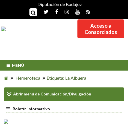
Diputación de Badajoz
Acceso a
Consorciados
MENÚ
Hemeroteca
Etiqueta: La Albuera
Abrir menú de
Comunicación/Divulgación
Boletín informativo