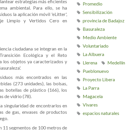
lantear estrategias más eficientes
Promedio
ema ambiental. Para ello, se ha
Sensibilización
duos la aplicación móvil 'eLitter',
provincia de Badajoz
saje Limpio y Vertidos Cero en
Basuraleza
Medio Ambiente
Voluntariado
encia ciudadana se integran en la
La Albuera
Transición Ecológica y el Reto
los objetos ya caracterizados y
Llerena
Medellín
asuraleza'.
Pueblonuevo
esiduos más encontrados en las
Proyecto Libera
bidas (273 unidades), las bolsas,
La Parra
as botellas de plástico (166), los
s de vidrio (78).
Magacela
Vivares
la singularidad de encontrarlos en
as de gas, envases de productos
espacios naturales
ego.
en 11 segmentos de 100 metros de