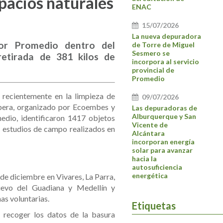
spacios naturales
ENAC
15/07/2026
La nueva depuradora
por Promedio dentro del
de Torre de Miguel
Sesmero se
 retirada de 381 kilos de
incorpora al servicio
provincial de
Promedio
 recientemente en la limpieza de
09/07/2026
ibera, organizado por Ecoembes y
Las depuradoras de
Alburquerque y San
edio, identificaron 1417 objetos
Vicente de
s estudios de campo realizados en
Alcántara
incorporan energía
solar para avanzar
hacia la
autosuficiencia
energética
 de diciembre en Vivares, La Parra,
uevo del Guadiana y Medellín y
as voluntarias.
Etiquetas
s recoger los datos de la basura