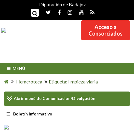
Diputación de Badajoz
Acceso a
Consorciados
MENÚ
Hemeroteca
Etiqueta: limpieza viaria
Abrir menú de
Comunicación/Divulgación
Boletín informativo