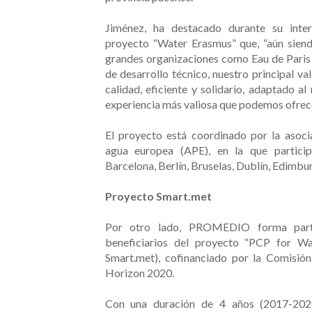
Jiménez, ha destacado durante su inter
proyecto “Water Erasmus” que, “aún sien
grandes organizaciones como Eau de Paris (
de desarrollo técnico, nuestro principal va
calidad, eficiente y solidario, adaptado al
experiencia más valiosa que podemos ofrece
El proyecto está coordinado por la asoc
agua europea (APE), en la que partici
Barcelona, Berlín, Bruselas, Dublín, Edimbur
Proyecto Smart.met
Por otro lado, PROMEDIO forma part
beneficiarios del proyecto “PCP for W
Smart.met), cofinanciado por la Comisió
Horizon 2020.
Con una duración de 4 años (2017-2020