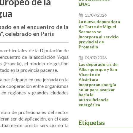
uropeo de la
ENAC
gua
15/07/2026
La nueva depuradora
ipado en el encuentro de la
de Torre de Miguel
Sesmero se
", celebrado en París
incorpora al servicio
provincial de
Promedio
oambientales de la Diputación de
ncuentro de la asociación “Aqua
09/07/2026
 (Francia), el modelo de gestión
Las depuradoras de
Alburquerque y San
ntado en la provincia pacense.
Vicente de
a participado en una jornada en la
Alcántara
incorporan energía
 de cooperación entre organismos
solar para avanzar
 en regiones y grandes ciudades
hacia la
autosuficiencia
energética
mbio de profesionales del sector
ran ser de aplicación, en el caso
Etiquetas
ctualmente presta servicio en la