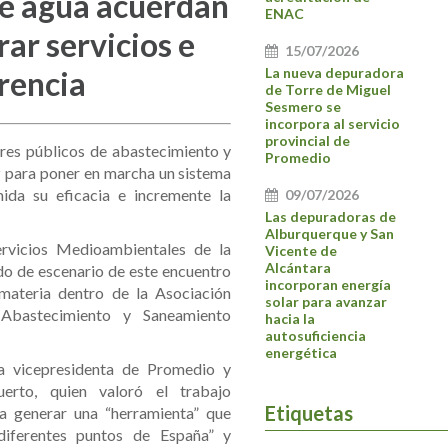
de agua acuerdan
ENAC
ar servicios e
15/07/2026
rencia
La nueva depuradora
de Torre de Miguel
Sesmero se
incorpora al servicio
provincial de
res públicos de abastecimiento y
Promedio
 para poner en marcha un sistema
ida su eficacia e incremente la
09/07/2026
Las depuradoras de
Alburquerque y San
rvicios Medioambientales de la
Vicente de
Alcántara
do de escenario de este encuentro
incorporan energía
materia dentro de la Asociación
solar para avanzar
Abastecimiento y Saneamiento
hacia la
autosuficiencia
energética
la vicepresidenta de Promedio y
erto, quien valoró el trabajo
Etiquetas
ra generar una “herramienta” que
iferentes puntos de España” y