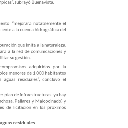
mpicas”, subrayó Buenavista.
iento, “mejorará notablemente el
iente a la cuenca hidrográfica del
uración que imita a la naturaleza,
mará a la red de comunicaciones y
litar su gestión.
compromisos adquiridos por la
pios menores de 1.000 habitantes
 aguas residuales”, concluyó el
r plan de infraestructuras, ya hay
nchosa, Pallares y Malcocinado) y
es de licitación en los próximos
aguas residuales