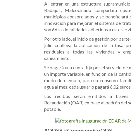
Al entrar en una estructura supramunicip
Badajoz, Malcocinado compartirá cost
municipios consorciados y se beneficiará 
innovación para mejorar el sistema de tra
son 66 las localidades adheridas a este ser
Por otro lado, el inicio de gestión por par
julio conlleva la aplicación de la tasa p
residuales a todas las viviendas y em
saneamiento.
Se pagará una cuota fija por el servicio de
un importe variable, en función de la cant
modo de ejemplo, para un consumo famili
agua al mes, cada usuario pagará 6,02 euro
Los recibos serán emitidos a travé
Recaudación (OAR) en base al padrón del s
potable.
#ODS6 #CompromisoODS