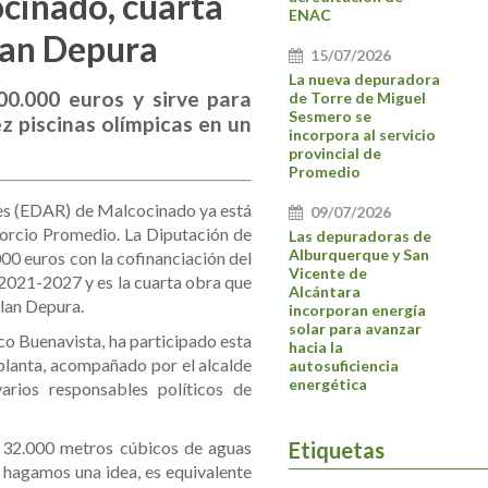
cinado, cuarta
ENAC
lan Depura
15/07/2026
La nueva depuradora
00.000 euros y sirve para
de Torre de Miguel
Sesmero se
z piscinas olímpicas en un
incorpora al servicio
provincial de
Promedio
es (EDAR) de Malcocinado ya está
09/07/2026
sorcio Promedio. La Diputación de
Las depuradoras de
Alburquerque y San
00 euros con la cofinanciación del
Vicente de
021-2027 y es la cuarta obra que
Alcántara
Plan Depura.
incorporan energía
solar para avanzar
o Buenavista, ha participado esta
hacia la
 planta, acompañado por el alcalde
autosuficiencia
energética
arios responsables políticos de
a 32.000 metros cúbicos de aguas
Etiquetas
s hagamos una idea, es equivalente