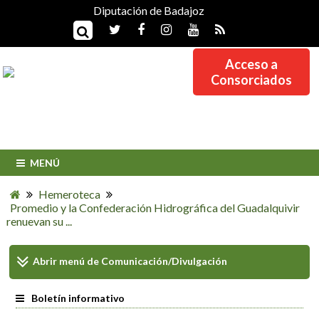
Diputación de Badajoz
Acceso a
Consorciados
MENÚ
Hemeroteca
Promedio y la Confederación Hidrográfica del Guadalquivir
renuevan su ...
Abrir menú de
Comunicación/Divulgación
Boletín informativo