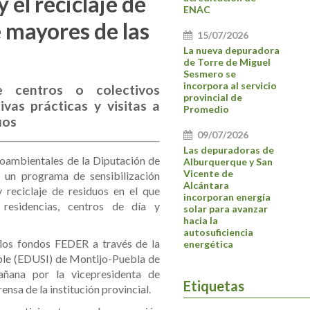
 el reciclaje de
ENAC
e mayores de las
15/07/2026
La nueva depuradora
de Torre de Miguel
Sesmero se
incorpora al servicio
e centros o colectivos
provincial de
vas prácticas y visitas a
Promedio
uos
09/07/2026
Las depuradoras de
oambientales de la Diputación de
Alburquerque y San
Vicente de
 un programa de sensibilización
Alcántara
y reciclaje de residuos en el que
incorporan energía
residencias, centros de día y
solar para avanzar
hacia la
autosuficiencia
r los fondos FEDER a través de la
energética
ble (EDUSI) de Montijo-Puebla de
añana por la vicepresidenta de
Etiquetas
ensa de la institución provincial.