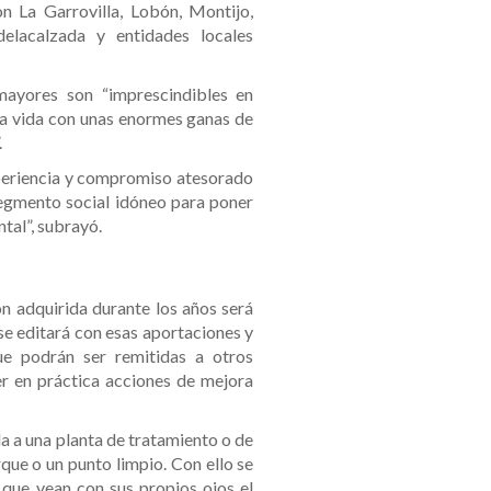
n La Garrovilla, Lobón, Montijo,
elacalzada y entidades locales
mayores son “imprescindibles en
 la vida con unas enormes ganas de
.
xperiencia y compromiso atesorado
 segmento social idóneo para poner
tal”, subrayó.
n adquirida durante los años será
 se editará con esas aportaciones y
que podrán ser remitidas a otros
r en práctica acciones de mejora
da a una planta de tratamiento o de
que o un punto limpio. Con ello se
 que vean con sus propios ojos el