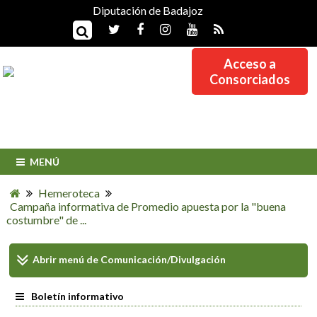
Diputación de Badajoz
Acceso a
Consorciados
MENÚ
Hemeroteca
Campaña informativa de Promedio apuesta por la "buena
costumbre" de ...
Abrir menú de
Comunicación/Divulgación
Boletín informativo