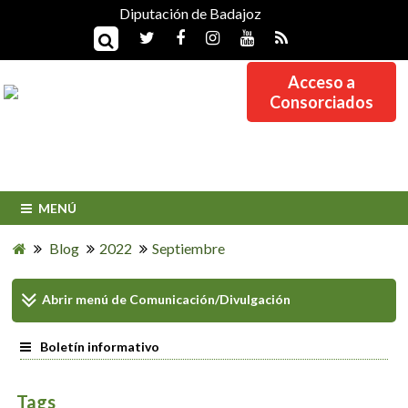
Diputación de Badajoz
Acceso a
Consorciados
MENÚ
Blog
2022
Septiembre
Abrir menú de
Comunicación/Divulgación
Boletín informativo
Tags