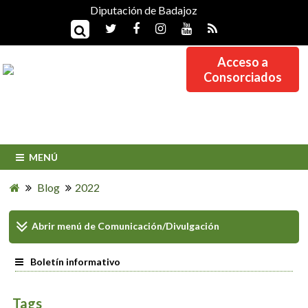
Diputación de Badajoz
Acceso a
Consorciados
MENÚ
Blog
2022
Abrir menú de
Comunicación/Divulgación
Boletín informativo
Tags