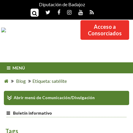
Diputación de Badajoz
Acceso a
Consorciados
MENÚ
Blog
Etiqueta: satélite
Abrir menú de
Comunicación/Divulgación
Boletín informativo
Tags