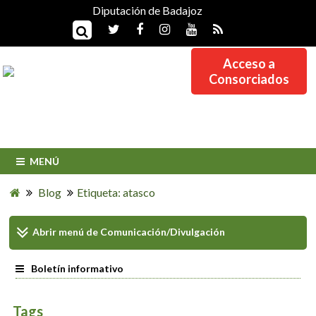
Diputación de Badajoz
Acceso a
Consorciados
MENÚ
Blog
Etiqueta: atasco
Abrir menú de
Comunicación/Divulgación
Boletín informativo
Tags