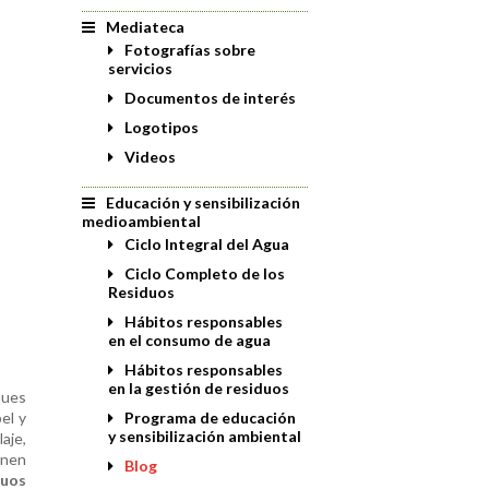
Mediateca
Fotografías sobre
servicios
Documentos de interés
Logotipos
Videos
Educación y sensibilización
medioambiental
Ciclo Integral del Agua
Ciclo Completo de los
Residuos
Hábitos responsables
en el consumo de agua
Hábitos responsables
en la gestión de residuos
ques
el y
Programa de educación
y sensibilización ambiental
aje,
enen
Blog
duos