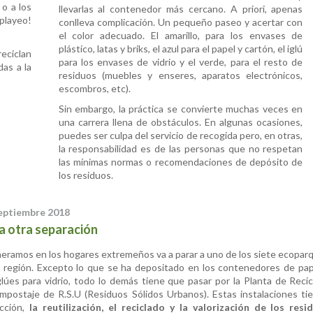
 o a los
llevarlas al contenedor más cercano. A priori, apenas
playeo!
conlleva complicación. Un pequeño paseo y acertar con
el color adecuado. El amarillo, para los envases de
plástico, latas y briks, el azul para el papel y cartón, el iglú
eciclan
para los envases de vidrio y el verde, para el resto de
as a la
residuos (muebles y enseres, aparatos electrónicos,
escombros, etc).
Sin embargo, la práctica se convierte muchas veces en
una carrera llena de obstáculos. En algunas ocasiones,
puedes ser culpa del servicio de recogida pero, en otras,
la responsabilidad es de las personas que no respetan
las mínimas normas o recomendaciones de depósito de
los residuos.
septiembre 2018
a otra separación
eramos en los hogares extremeños va a parar a uno de los siete ecopar
a región. Excepto lo que se ha depositado en los contenedores de pap
glúes para vidrio, todo lo demás tiene que pasar por la Planta de Recicl
ompostaje de R.S.U (Residuos Sólidos Urbanos). Estas instalaciones ti
ucción,
la reutilización, el reciclado y la valorización de los resi