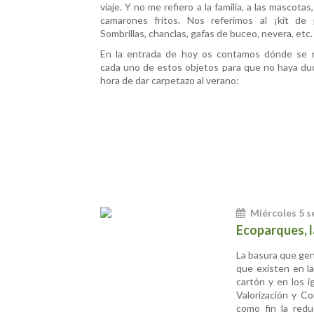
viaje. Y no me refiero a la familia, a las mascotas,
camarones fritos. Nos referimos al ¡kit de 
Sombrillas, chanclas, gafas de buceo, nevera, etc.
En la entrada de hoy os contamos dónde se r
cada uno de estos objetos para que no haya dud
hora de dar carpetazo al verano:
Miércoles 5 
Ecoparques, l
La basura que gen
que existen en l
cartón y en los i
Valorización y C
como fin la red