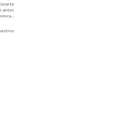
ciorarte
o antes
sca...
uestros