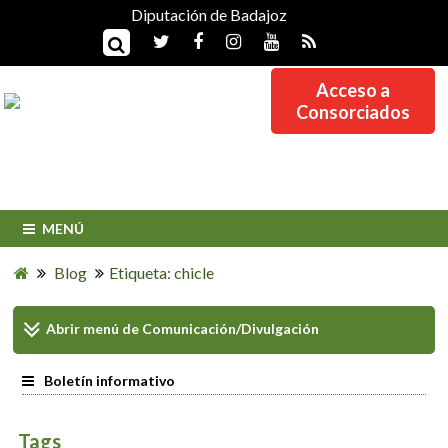
Diputación de Badajoz
Acceso a
Consorciados
MENÚ
Blog
Etiqueta: chicle
Abrir menú de
Comunicación/Divulgación
Boletín informativo
Tags