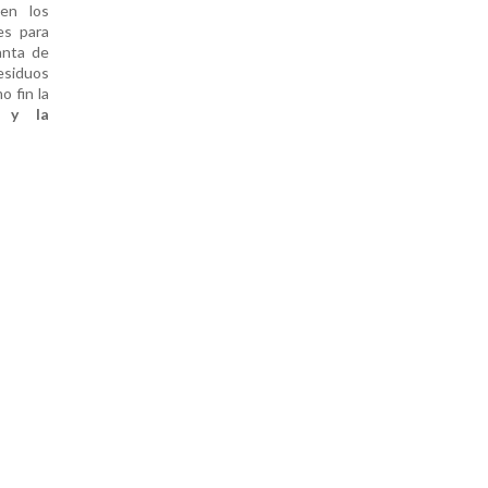
en los
es para
anta de
Residuos
o fin la
o y la