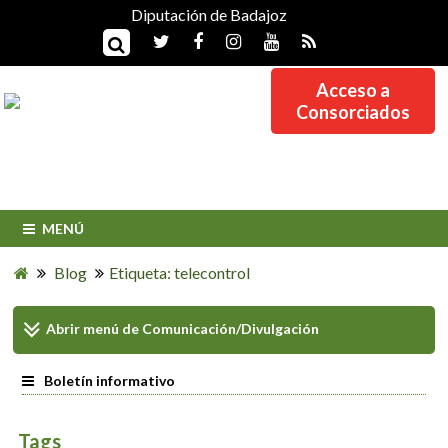
Diputación de Badajoz
Acceso a
Consorciados
MENÚ
Blog
Etiqueta: telecontrol
Abrir menú de
Comunicación/Divulgación
Boletín informativo
Tags