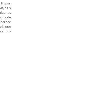
limpiar
viajes y
algunas
ocina de
e parece
jo!, que
nas muy